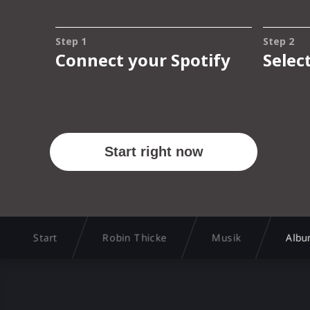
Start
Robin Thicke
Musik
Albu