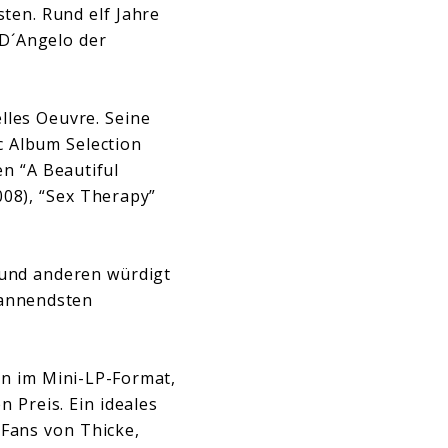
sten. Rund elf Jahre
D´Angelo der
lles Oeuvre. Seine
c Album Selection
n “A Beautiful
008), “Sex Therapy”
d und anderen würdigt
pannendsten
en im Mini-LP-Format,
 Preis. Ein ideales
 Fans von Thicke,