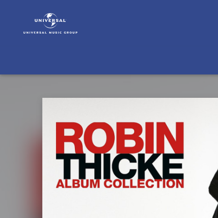
Robin
Thicke
|
Musik
|
Album
Collection