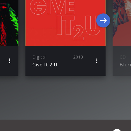
Digital
2013
CD
Give It 2 U
Blur