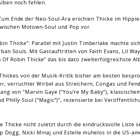
Alben noch fehlen.
 Zum Ende der Neo-Soul-Ära erschien Thicke im Hippie
zwischen Motown-Soul und Pop vor.
bin Thicke”: Parallel mit Justin Timberlake machte sic
ban Souls. Mit Gastauftritten von Faith Evans, Lil Wa
 Of Robin Thicke” das bis dato zweiterfolgreichste Al
 Thickes von der Musik-Kritik bisher am besten bespr
er, verruchter Wirbel aus Streichern, Congas und Fen
ang von “Marvin Gaye (”You’re My Baby"), klassische
d Philly-Soul (“Magic”)", rezensierte bei Veröffentlich
 Thicke nicht zuletzt durch die eindrucksvolle Liste se
p Dogg, Nicki Minaj und Estelle mühelos in die US-a