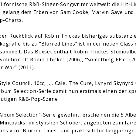
lifornische R&B-Singer-Songwriter weltweit die Hit-Li
n gelang dem Erben von Sam Cooke, Marvin Gaye und 
p-Charts.
 den Rückblick auf Robin Thickes bisheriges substanzie
ografie bis zu “Blurred Lines” ist in der neuen Classi
sammelt. Das Boxset enthält Robin Thickes Studioalbe
Evolution Of Robin Thicke” (2006), “Something Else” (2
r War” (2011).
yle Council, 10cc, J.J. Cale, The Cure, Lynyrd Skynyr
 Album Selection-Serie damit nun erstmals einen der s
eutigen R&B-Pop-Szene.
 Album Selection“-Serie gewohnt, erscheinen die 5 Alb
-Mintpacks, im stylishen Schober, angeboten zum fairen
Fans von “Blurred Lines” und praktisch für langjährige