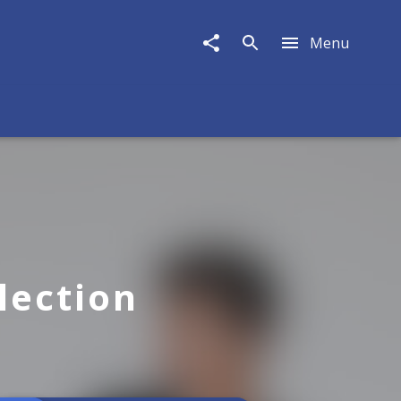
Menu
lection