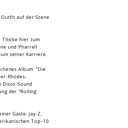
-Outfit auf der Szene
h Thicke hier zum
yne und Pharrell
bum seiner Karriere.
ochenes Album: “Die
der-Rhodes-
m Disco-Sound
ung der “Rolling
iner Gäste: Jay-Z,
merikanischen Top−10.