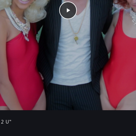
Play
 2 U"