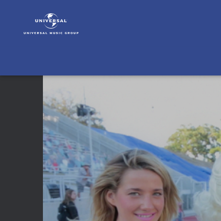
Robin
Thicke
|
Video
|
Behind
The
Scenes
-
Day
1
"Give
It
2
U"