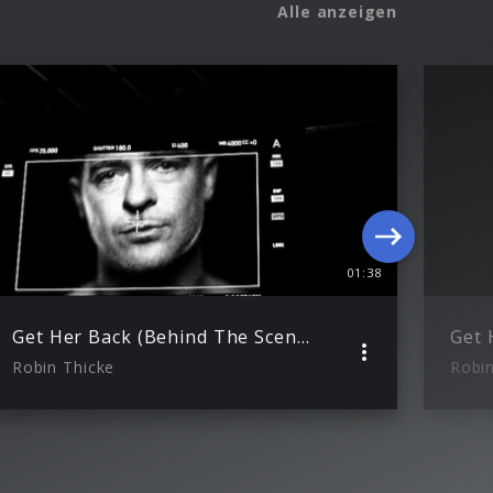
Alle anzeigen
01:38
Get Her Back (Behind The Scenes)
Get 
Robin Thicke
Robin