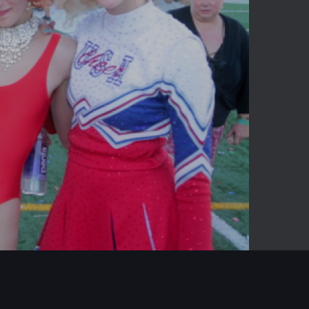
03:10
Mute
Enter
fullscreen