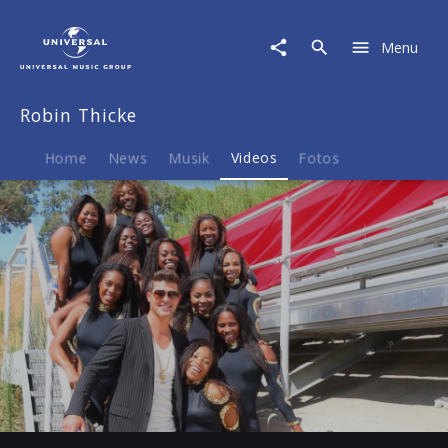
Robin
Thicke
Menu
|
Video
|
Robin Thicke
Behind
The
Scenes
Home
News
Musik
Videos
Fotos
-
Day
2
"Give
It
2
U"
Play
-03:19
Play
Mute
Ent