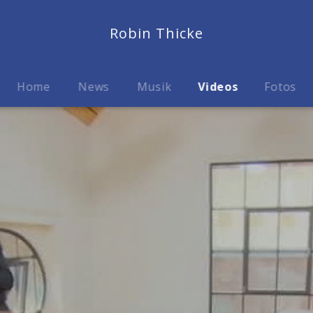
Robin Thicke
Home
News
Musik
Videos
Fotos