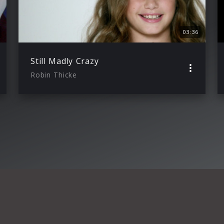
03:36
Still Madly Crazy
Robin Thicke