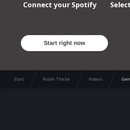
Start
Robin Thicke
Videos
Ger