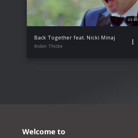
03:43
Back Together feat. Nicki Minaj
Robin Thicke