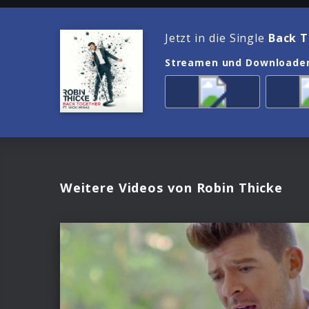
Jetzt in die Single
Back T
Streamen und Downloade
Weitere Videos von Robin Thicke