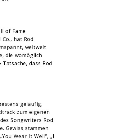
all of Fame
Co., hat Rod
umspannt, weltweit
he, die womöglich
e Tatsache, dass Rod
estens geläufig,
undtrack zum eigenen
 des Songwriters Rod
ere. Gewiss stammen
„You Wear It Well“, „I