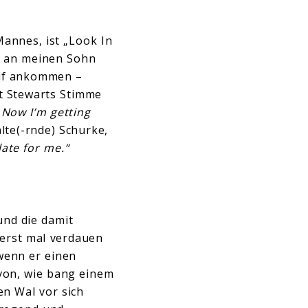
Mannes, ist „Look In
ag an meinen Sohn
rauf ankommen –
ft Stewarts Stimme
„Now I’m getting
alte(-rnde) Schurke,
late for me.“
und die damit
 erst mal verdauen
wenn er einen
avon, wie bang einem
en Wal vor sich