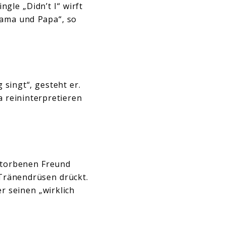
gle „Didn’t I“ wirft
Mama und Papa“, so
 singt“, gesteht er.
 reininterpretieren
storbenen Freund
 Tränendrüsen drückt.
r seinen „wirklich