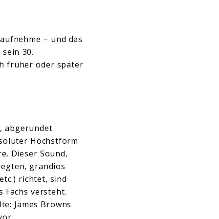
e aufnehme – und das
 sein 30.
ch früher oder später
s, abgerundet
bsoluter Höchstform
re. Dieser Sound,
regten, grandios
c.) richtet, sind
s Fachs versteht.
alte: James Browns
vor.