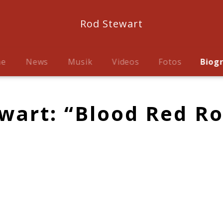
Rod Stewart
me
News
Musik
Videos
Fotos
Biog
wart: “Blood Red Ro