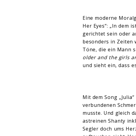
Eine moderne Moralge
Her Eyes“: „In dem i
gerichtet sein oder 
besonders in Zeiten w
Töne, die ein Mann se
older and the girls a
und sieht ein, dass e
Mit dem Song „Julia“
verbundenen Schmerze
musste. Und gleich d
astreinen Shanty ink
Segler doch ums Herz