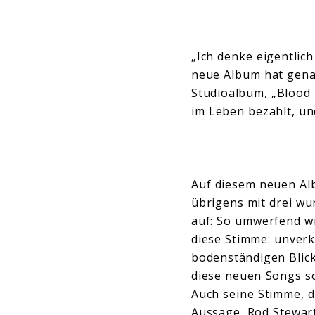
„Ich denke eigentlic
neue Album hat genau 
Studioalbum, „Blood 
im Leben bezahlt, und
Auf diesem neuen Al
übrigens mit drei w
auf: So umwerfend wie
diese Stimme: unver
bodenständigen Blick 
diese neuen Songs so
Auch seine Stimme, di
Aussage, Rod Stewart 