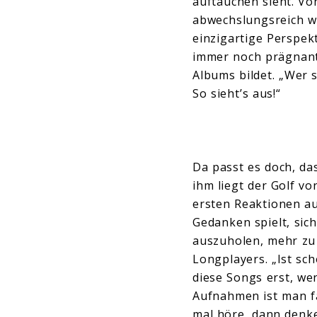
auftauchen sieht. Vo
abwechslungsreich wa
einzigartige Perspekt
immer noch prägnant 
Albums bildet. „Wer 
So sieht’s aus!“
Da passt es doch, da
ihm liegt der Golf vo
ersten Reaktionen au
Gedanken spielt, si
auszuholen, mehr zu 
Longplayers. „Ist sch
diese Songs erst, we
Aufnahmen ist man fa
mal höre, dann denke