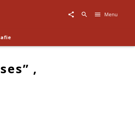
Menu
rafie
ses” ,