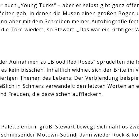
r auch „Young Turks“ – aber er selbst gibt ganz offen
Zeiten gab, in denen die Musen einen großen Bogen 
ann aber mit dem Schreiben meiner Autobiografie ferti
 die Tore wieder“, so Stewart. „Das war ein richtiger
 der Aufnahmen zu „Blood Red Roses“ sprudelten die I
es kein bisschen. Inhaltlich widmet sich der Brite im 
ierigen Themen des Lebens: Der Verblendung beispiel
ließlich in Schmerz verwandelt; den letzten Worten an 
d Freuden, die dazwischen aufflackern.
e Palette enorm groß: Stewart bewegt sich nahtlos zwi
gerschnipsender Motown-Sound, dann wieder Rock & Rol