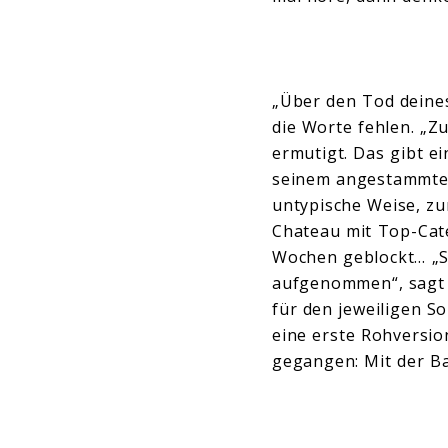
„Über den Tod deines
die Worte fehlen. „Z
ermutigt. Das gibt 
seinem angestammten
untypische Weise, z
Chateau mit Top-Cate
Wochen geblockt… „St
aufgenommen“, sagt e
für den jeweiligen 
eine erste Rohversio
gegangen: Mit der Ba