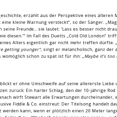
schichte, erzählt aus der Perspektive eines älteren 
st eine kleine Warnung versteckt“, so der Sänger. „M
an seine Freunde… sie lautet: ‘Lass es besser nicht d
ie diesen.’“ Im Fall des Duetts „Cold Old London“ trif
ines Alters eigentlich gar nicht mehr treffen dürfte.
re getting younger“
, singt er melancholisch, ganz der 
s womöglich schon zu spät ist für ihn:
„Maybe it’s too 
 blickt er ohne Umschweife auf seine allererste Liebe 
n zurück: Ein harter Schlag, den der 10-jährige Rod
anach wirft Stewart alle Erwartungen durcheinander, 
lusive Fiddle & Co. einstreut: Der Titelsong handelt d
 werden kann, wenn er plötzlich einen 20 Meter lang