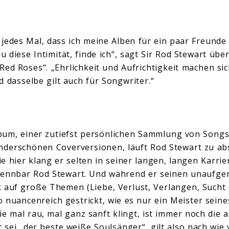
h jedes Mal, dass ich meine Alben für ein paar Freund
diese Intimität, finde ich“, sagt Sir Rod Stewart über
Red Roses“. „Ehrlichkeit und Aufrichtigkeit machen si
 dasselbe gilt auch für Songwriter.“
bum, einer zutiefst persönlichen Sammlung von Song
underschönen Coverversionen, läuft Rod Stewart zu a
 hier klang er selten in seiner langen, langen Karrie
kennbar Rod Stewart. Und während er seinen unaufge
auf große Themen (Liebe, Verlust, Verlangen, Sucht et
 nuancenreich gestrickt, wie es nur ein Meister seine
e mal rau, mal ganz sanft klingt, ist immer noch die 
sei „der beste weiße Soulsänger“, gilt also nach wie 