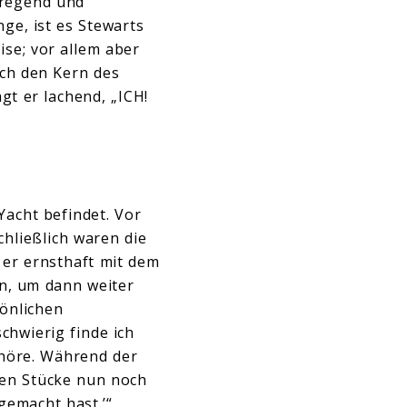
fregend und
ge, ist es Stewarts
ise; vor allem aber
ich den Kern des
gt er lachend, „ICH!
Yacht befindet. Vor
chließlich waren die
 er ernsthaft mit dem
n, um dann weiter
önlichen
schwierig finde ich
nhöre. Während der
igen Stücke nun noch
gemacht hast.’“