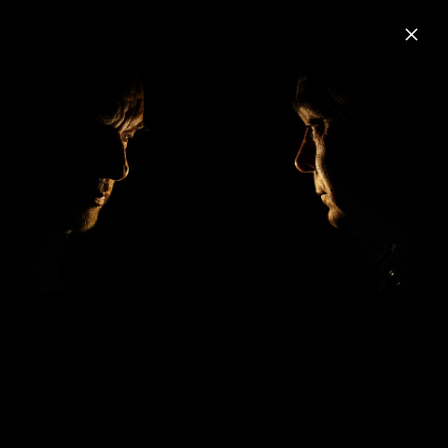
Menu
Roger Eno & Brian Eno
Home
News
Musik
Videos
Fotos
Biografie
Mixing Colours