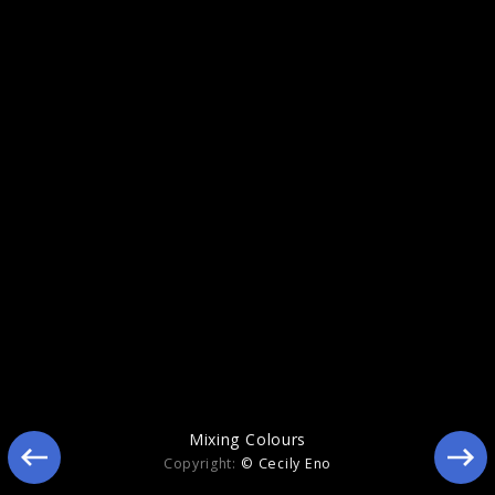
Ähnliche Künstler wie Roger Eno & Brian
Eno
Mixing Colours
Copyright:
© Cecily Eno