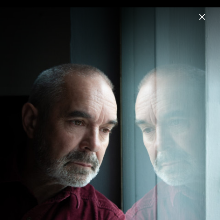
Menu
Roger Eno
Home
News
Musik
Videos
Fotos
The Skies