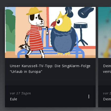
Unser Karussell-TV-Tipp: Die SingAlarm-Folge
Dein
“Urlaub in Europa”
verr
vor 17 Tagen
vor 
Eule
Dei