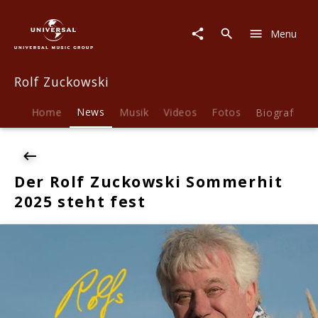
Rolf
Zuckowski
Menu
|
News
|
Rolf Zuckowski
Der
Rolf
Zuckowski
Home
News
Musik
Videos
Fotos
Biografie
Sommerhit
2025
steht
fest
Der Rolf Zuckowski Sommerhit
2025 steht fest