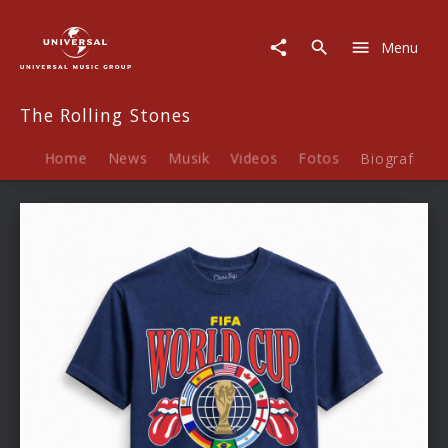
The
Rolling
Menu
Stones
|
Fanartikel
The Rolling Stones
Home
News
Musik
Videos
Fotos
Biografie