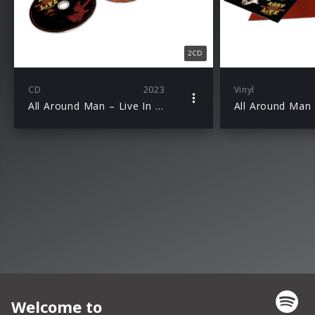
2CD
CD
2023
Vinyl
All Around Man – Live In London