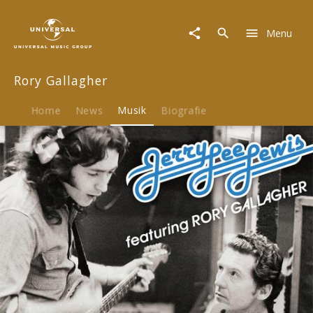
Rory
Gallagher
Menu
|
Musik
|
Rory Gallagher
I
Can't
Get
Home
News
Musik
Biografie
No
Satisfaction
/
Cruise
On
Out