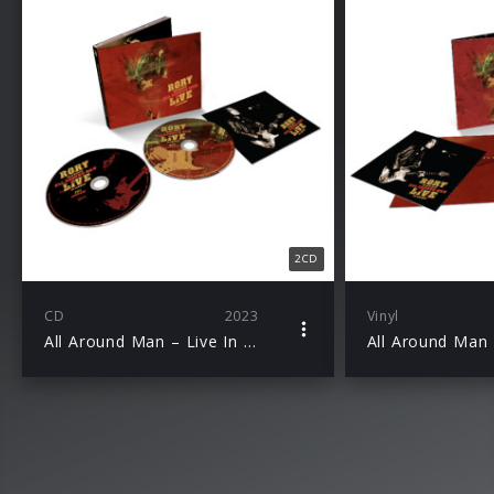
2CD
CD
2023
Vinyl
All Around Man – Live In London