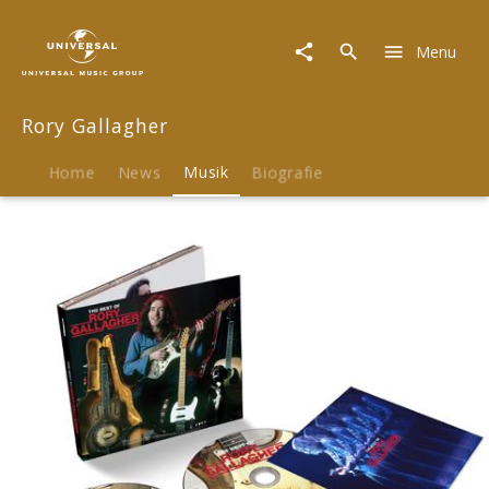
Rory
Gallagher
Menu
|
Musik
|
Rory Gallagher
The
Best
Of
Home
News
Musik
Biografie
Rory
Gallagher