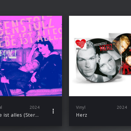
al
2024
Vinyl
2024
Liebe ist alles (Stereoact RMX)
Herz