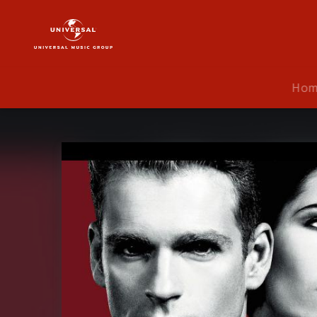
Rosenstolz
|
Musik
|
Alles
Ho
Gute