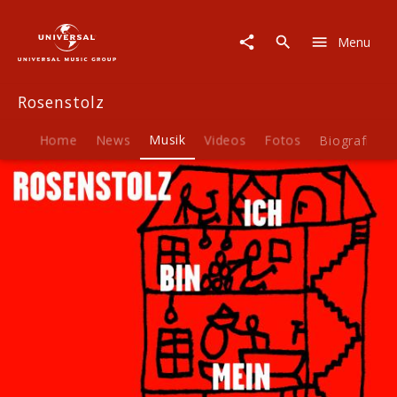
Rosenstolz
|
Menu
Musik
|
Ich
Rosenstolz
bin
mein
Haus
Home
News
Musik
Videos
Fotos
Biografie