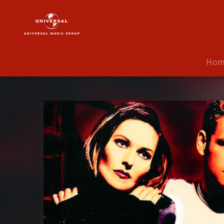
Rosenstolz
|
Musik
|
Stolz
Ho
der
Rose
-
Das
Beste
und
Mehr