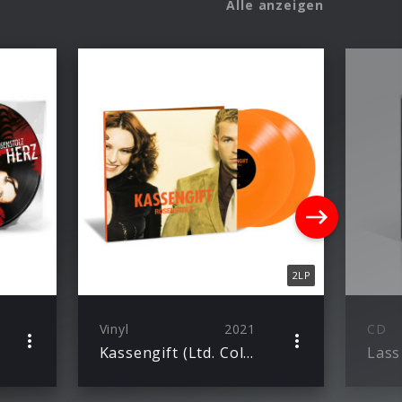
Alle anzeigen
2LP
Vinyl
2021
CD
Kassengift (Ltd. Colored Vinyl)