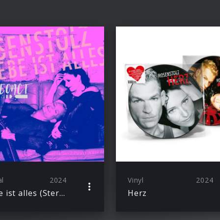
al
2024
Vinyl
2024
Liebe ist alles (Stereoact RMX)
Herz