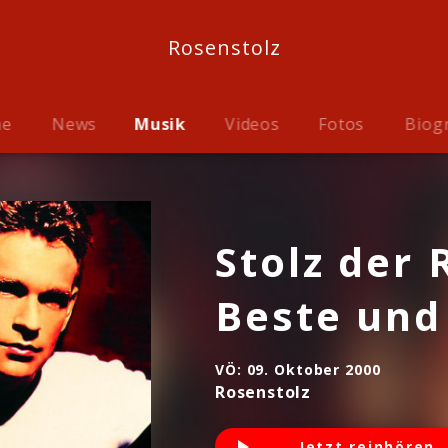
Rosenstolz
me
News
Musik
Videos
Fotos
Biog
Stolz der 
Beste und
VÖ:
09. Oktober 2000
Rosenstolz
Jetzt reinhören