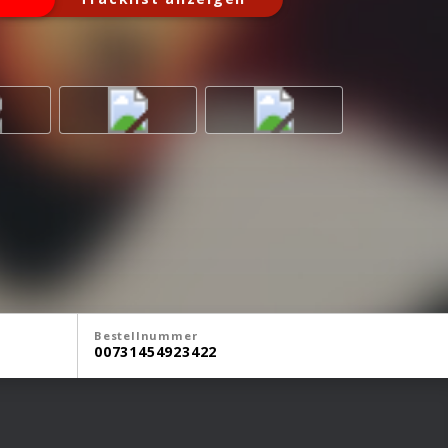
Bestellnummer
00731454923422