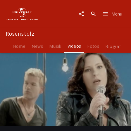
Rosenstolz
|
Menu
Video
|
Das
Rosenstolz
Beste
-
Trailer
Home
News
Musik
Videos
Fotos
Biografie
Play
-01:21
Play
Mute
Ent