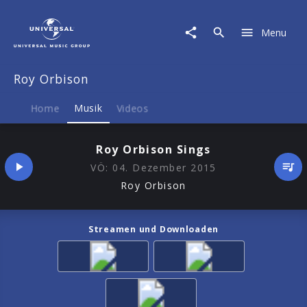
Roy
Orbison
Menu
|
Musik
|
Roy Orbison
Roy
Orbison
Sings
Home
Musik
Videos
Roy Orbison Sings
VÖ:
04. Dezember 2015
Roy Orbison
Streamen und Downloaden