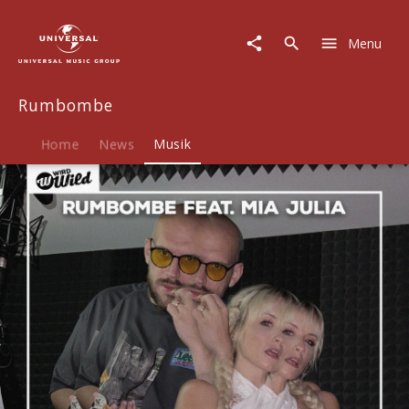
Rumbombe
|
Menu
Musik
|
Mallelelele
Rumbombe
(Single)
Home
News
Musik