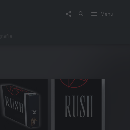
Menu
rafie