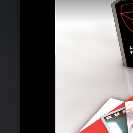
Ähnliche Künstler wie Rush
Genesis