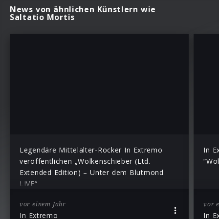
News von ähnlichen Künstlern wie
Saltatio Mortis
Legendäre Mittelalter-Rocker In Extremo
In E
veröffentlichen „Wolkenschieber (Ltd.
“Wol
Extended Edition) – Unter dem Blutmond
LIVE“
vor einem Jahr
vor 
In Extremo
In E