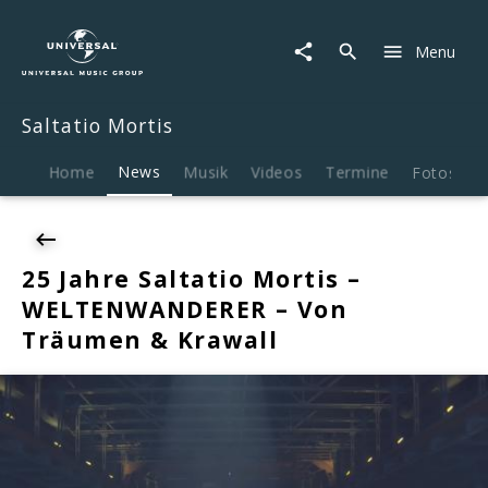
Saltatio
Mortis
Menu
|
News
|
Saltatio Mortis
25
Jahre
Saltatio
Home
News
Musik
Videos
Termine
Fotos
B
Mortis
-
WELTENWANDERER
-
25 Jahre Saltatio Mortis –
Von
WELTENWANDERER – Von
Träumen
&
Träumen & Krawall
Krawall