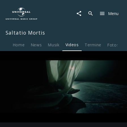
Saltatio
Mortis
Menu
|
Video
|
Saltatio Mortis
Sie
Tanzt
Allein
Home
News
Musik
Videos
Termine
Fotos
B
Play
03:20
Play
Mute
Ent