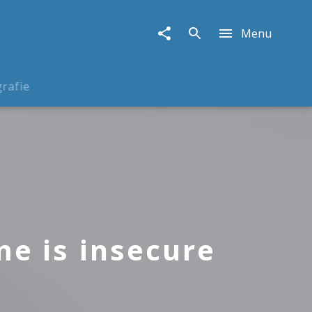
Menu
rafie
me is insecure