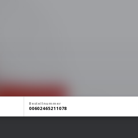
Bestellnummer
00602465211078