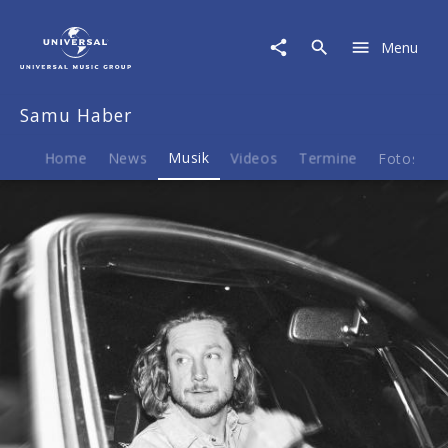
Samu
Haber
Menu
|
Musik
|
Samu Haber
The
Vehicle
Home
News
Musik
Videos
Termine
Fotos
B