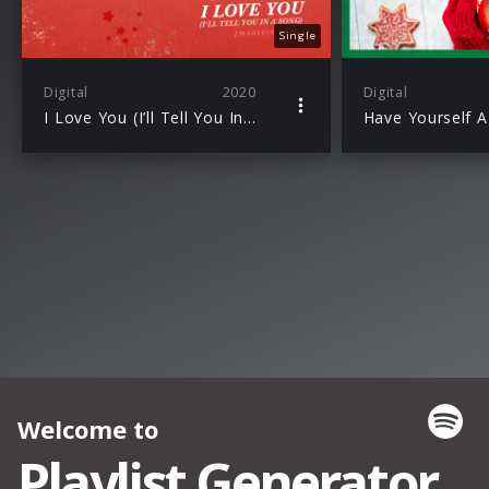
Single
Digital
2020
Digital
I Love You (I’ll Tell You In A Song) [Madizin Remix]