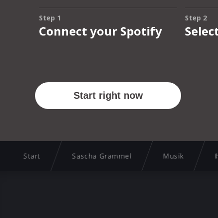
Start
Sascha Grammel
Musik