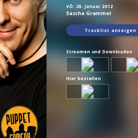
VÖ:
20. Januar 2012
Sascha Grammel
Tracklist anzeigen
Streamen und Downloaden
Hier bestellen