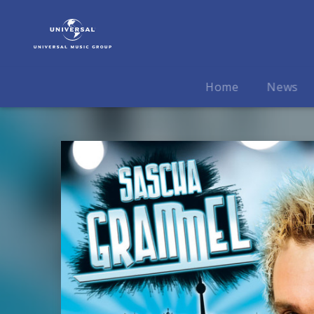
Sascha
Grammel
|
Musik
|
Home
News
Hetz
mich
nicht!