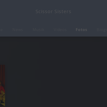
Scissor Sisters
me
News
Musik
Videos
Fotos
Biog