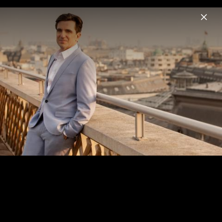
Menu
Sébastien Lemoine
Home
News
Musik
Videos
Fotos
Biografie
Sébastien Lemoine - Pressefotos