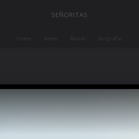
SEÑORITAS
Home
News
Musik
Biografie