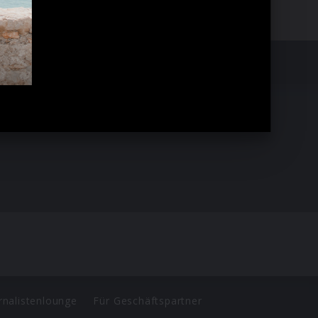
rnalistenlounge
Für Geschäftspartner