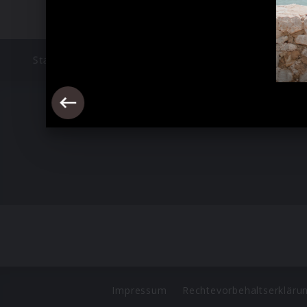
Start
SEÑORITAS
Fotos
Impressum
Rechtevorbehaltserkläru