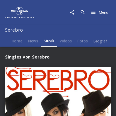
Serebro
|
Menu
Musik
Serebro
Home
News
Musik
Videos
Fotos
Biografie
Singles von Serebro