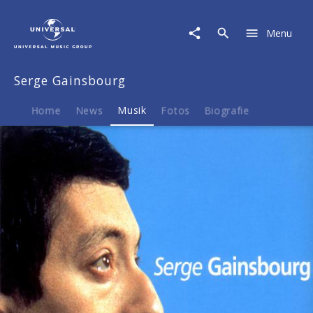
Serge
Gainsbourg
Menu
|
Musik
|
Serge Gainsbourg
Les
talents
du
Home
News
Musik
Fotos
Biografie
siècle
-
Serge
Gainsbourg
(Vol.
2)