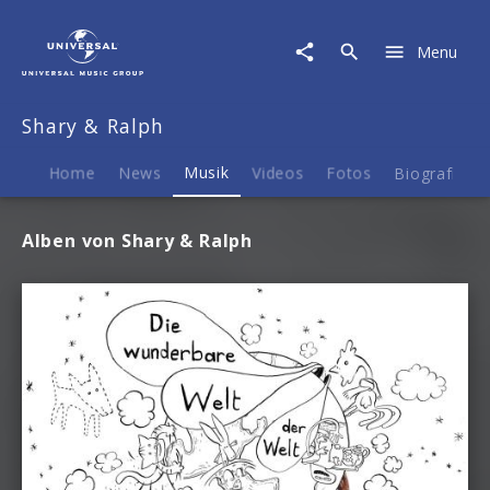
Shary
&
Menu
Ralph
|
Musik
Shary & Ralph
Home
News
Musik
Videos
Fotos
Biografie
Alben von Shary & Ralph