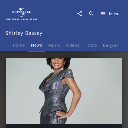
Shirley
Bassey
Menu
|
News
Shirley Bassey
Home
News
Musik
Videos
Fotos
Biografie