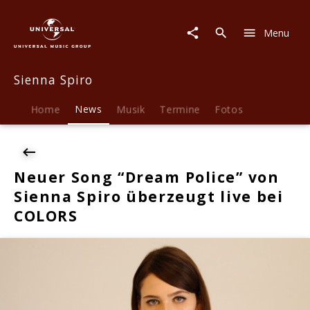
Sienna
Spiro
Menu
|
News
|
Sienna Spiro
Neuer
Song
"Dream
Home
News
Musik
Termine
Fotos
Police"
von
Sienna
Spiro
Neuer Song “Dream Police” von
überzeugt
Sienna Spiro überzeugt live bei
live
bei
COLORS
COLORS