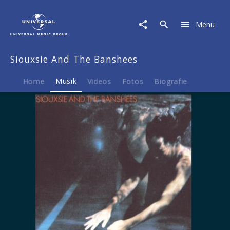
Siouxsie
And
Menu
The
Banshees
|
Siouxsie And The Banshees
Musik
|
The
Home
Musik
Videos
Fotos
Biografie
Scream