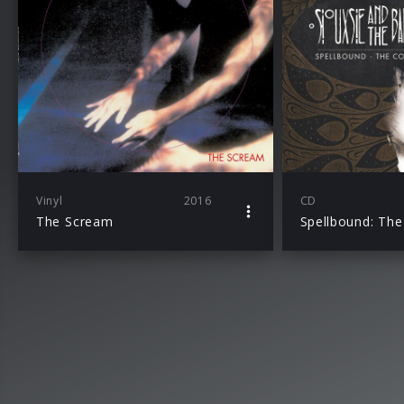
Vinyl
2016
CD
The Scream
Spellbound: The