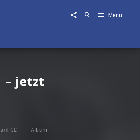
Menu
– jetzt
dard CD
Album