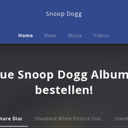
Snoop Dogg
Home
News
Musik
Videos
ue Snoop Dogg Album 
bestellen!
cture Disc
Standard White Picture Disc
Stan