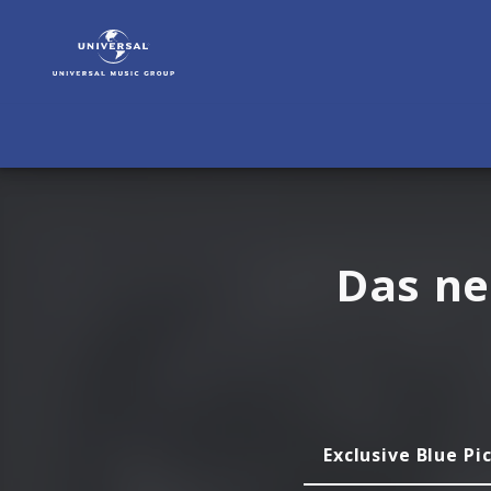
Snoop
Dogg
|
Musik
&
Merch
Das ne
Exclusive Blue Pi