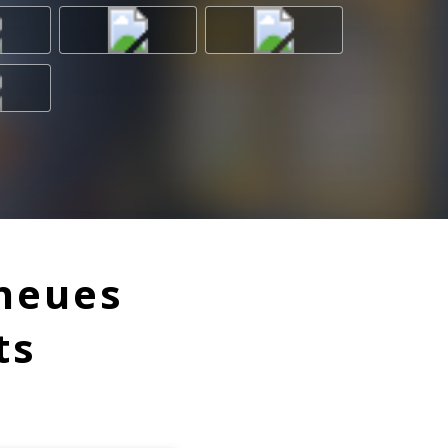
 neues
ts