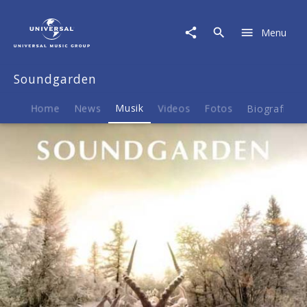
Soundgarden
|
Menu
Musik
|
King
Soundgarden
Animal
Home
News
Musik
Videos
Fotos
Biografie