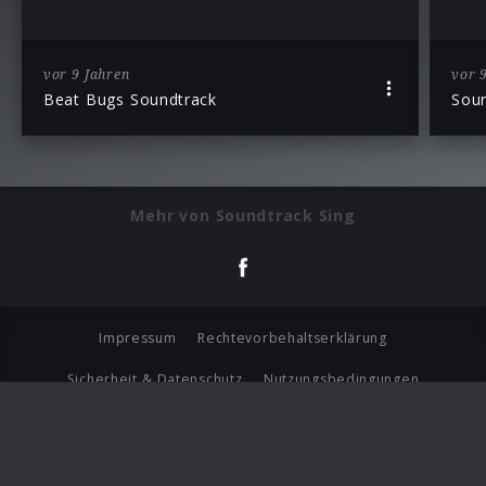
vor 9 Jahren
vor 
Beat Bugs Soundtrack
Soun
Mehr von Soundtrack Sing
Impressum
Rechtevorbehaltserklärung
Sicherheit & Datenschutz
Nutzungsbedingungen
Journalistenlounge
Für Geschäftspartner
Barrierefreiheit Statement