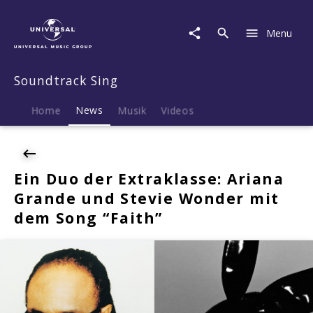
Soundtrack
Sing
Menu
|
News
|
Soundtrack Sing
Ein
Duo
der
Home
News
Musik
Videos
Extraklasse:
Ariana
Grande
und
Ein Duo der Extraklasse: Ariana
Stevie
Grande und Stevie Wonder mit
Wonder
mit
dem Song “Faith”
dem
Song
"Faith"