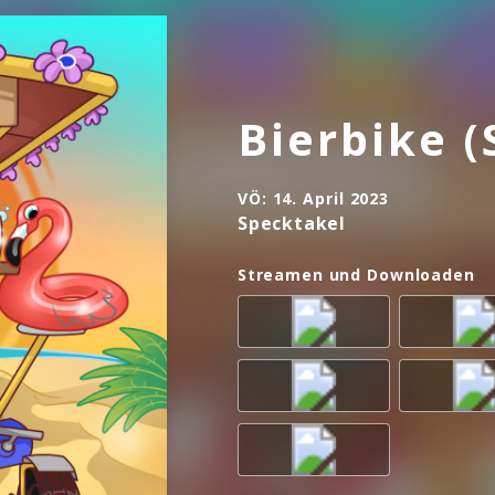
können!
n mit Almklausi, Mia Julia, Frenzy oder Sabbotage 
 Vollgas-Sound aus Partyschlager und Hardstyle na
Bierbike (
en!
VÖ:
14. April 2023
Specktakel
Streamen und Downloaden