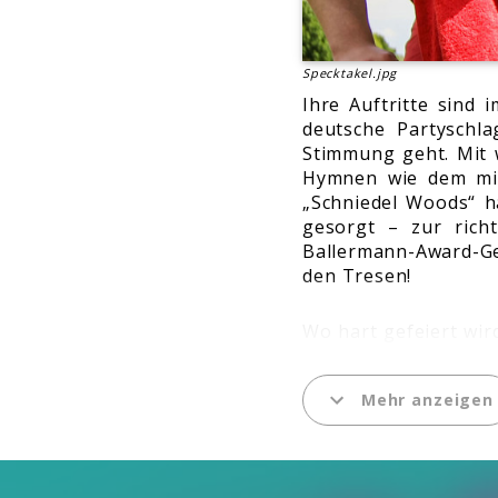
Specktakel.jpg
Ihre Auftritte sind 
deutsche Partyschl
Stimmung geht. Mit w
Hymnen wie dem mit
„Schniedel Woods“ h
gesorgt – zur rich
Ballermann-Award-Ge
den Tresen!
Wo hart gefeiert wir
die Energiereserve
insbesondere ihre we
Mehr anzeigen
Am beliebtesten is
- kein Wunder, dass 