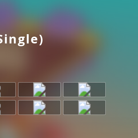
lassen Specktakel nun
ch allen Regeln der
Single)