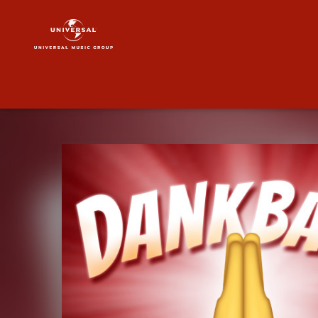
Specktakel
|
Musik
&
Merch