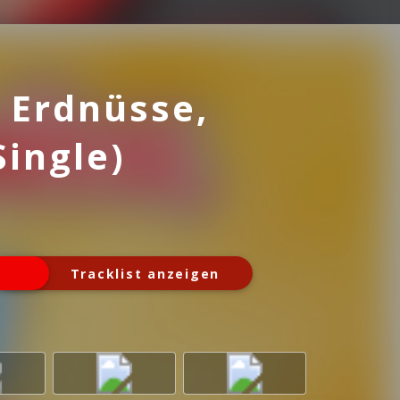
 Erdnüsse,
Single)
Tracklist anzeigen