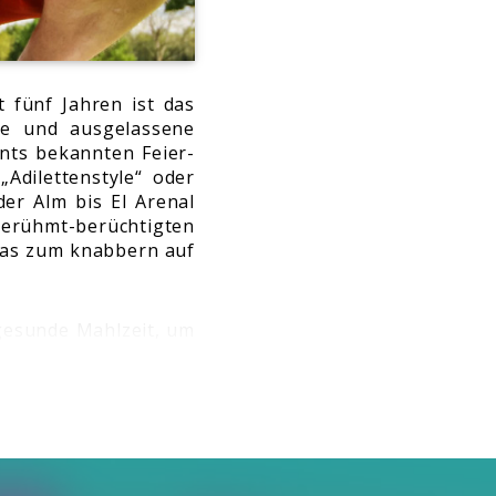
t fünf Jahren ist das
ne und ausgelassene
ents bekannten Feier-
dilettenstyle“ oder
er Alm bis El Arenal
erühmt-berüchtigten
was zum knabbern auf
 gesunde Mahlzeit, um
wie Specktakel, die
, Penüsse“
d gar nicht genug vom