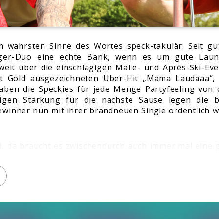
im wahrsten Sinne des Wortes speck-takulär: Seit gu
ager-Duo eine echte Bank, wenn es um gute Lau
eit über die einschlägigen Malle- und Après-Ski-Ev
 Gold ausgezeichneten Über-Hit „Mama Laudaaa“, „A
aben die Speckies für jede Menge Partyfeeling von d
tigen Stärkung für die nächste Sause legen die b
winner nun mit ihrer brandneuen Single ordentlich 
d, da braucht es zwischendurch auch immer mal eine
n wieder aufzufüllen. Niemand weiß das so gut 
iblichen Fans gerne mit leckeren Snacks verwöhnen.
t der bandeigene Knabbermix: „Walnüsse, Erdnüsse
einige Damen bei derartig proteinhaltigem Superfoo