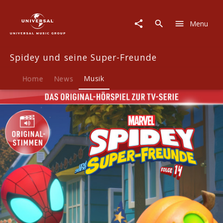
Spidey
und
Menu
seine
Super-
Freunde
Spidey und seine Super-Freunde
|
Musik
|
Home
News
Musik
14:
Marvels
Spidey
und
seine
Super-
Freunde
-
Hörspiel
zur
Marvel
TV-
Serie