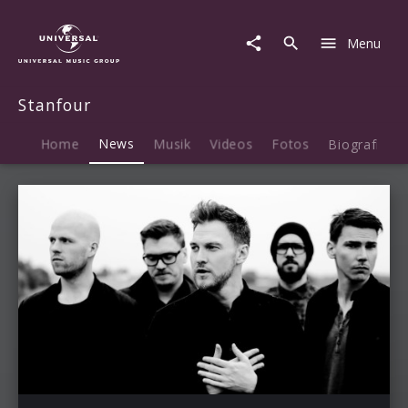
Stanfour
|
Menu
News
Stanfour
Home
News
Musik
Videos
Fotos
Biografie