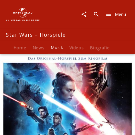
Star
Wars
Menu
-
Hörspiele
|
Star Wars – Hörspiele
Musik
|
Star
Home
News
Musik
Videos
Biografie
Wars:
Der
Aufstieg
Skywalkers