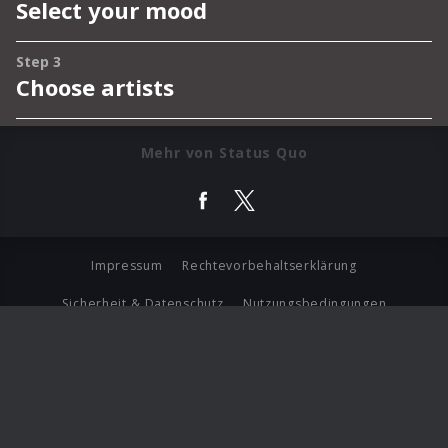
Mehr von Status Quo
Impressum
Rechtevorbehaltserklärung
Sicherheit & Datenschutz
Nutzungsbedingungen
Journalistenlounge
Für Geschäftspartner
Barrierefreiheit Statement
© Copyright 2026 Universal Music Group N.V. All Rights
Reserved.