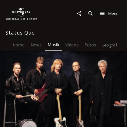
Status
Quo
Menu
|
Musik
|
Status Quo
Anniversary
Waltz
Home
News
Musik
Videos
Fotos
Biografie