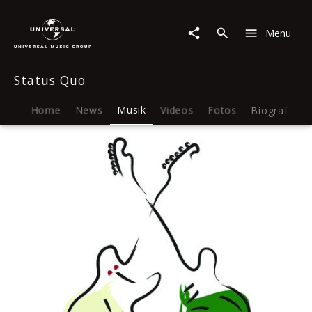
Status
Quo
Menu
|
Musik
|
Status Quo
Pictures
40
Years
Home
News
Musik
Videos
Fotos
Biografie
Of
Hits
Double
CD