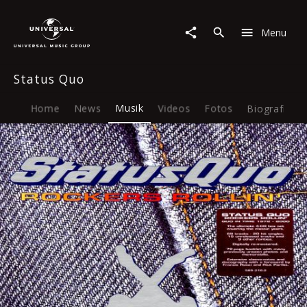
Status
Quo
Menu
|
Musik
|
Status Quo
Rockers
Rollin'
-
Home
News
Musik
Videos
Fotos
Biografie
Quo
In
Time
1972-
2000