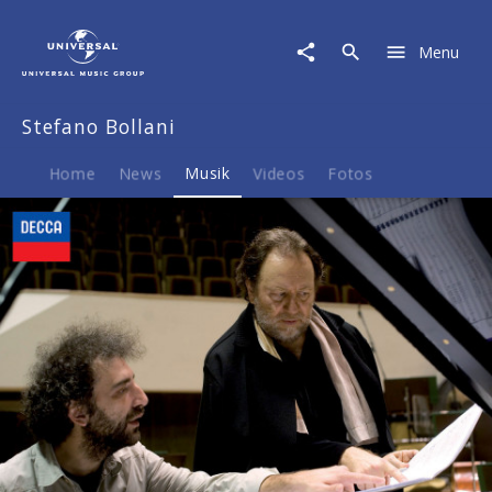
Stefano
Bollani
Menu
|
Musik
|
Stefano Bollani
Sounds
Of
The
Home
News
Musik
Videos
Fotos
30s