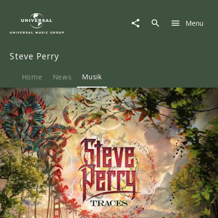
Steve
Perry
Menu
|
Musik
|
Steve Perry
Traces
Vinyl
Home
News
Musik