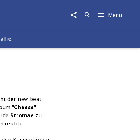
Menu
rafie
cht der new beat
lbum "
Cheese
"
urde
Stromae
zu
erreichte.
, den Konventionen