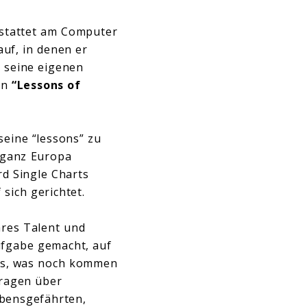
estattet am Computer
auf, in denen er
h seine eigenen
en
“Lessons of
seine “lessons” zu
 ganz Europa
rd Single Charts
sich gerichtet.
ares Talent und
Aufgabe gemacht, auf
as, was noch kommen
Fragen über
ebensgefährten,