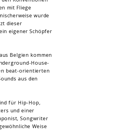
n mit Fliege
onischerweise wurde
zt dieser
ein eigener Schöpfer
h aus Belgien kommen
 Underground-House-
en beat-orientierten
Sounds aus den
ind für Hip-Hop,
ters und einer
mponist, Songwriter
ergewöhnliche Weise