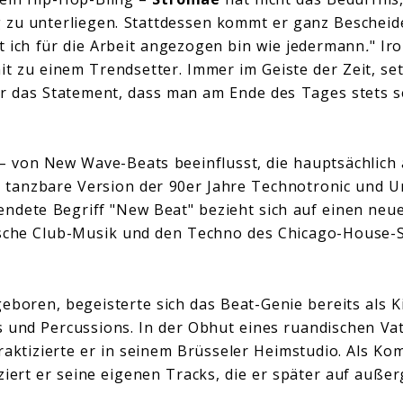
 zu unterliegen. Stattdessen kommt er ganz Bescheide
it ich für die Arbeit angezogen bin wie jedermann
.
" Ir
t zu einem Trendsetter. Immer im Geiste der Zeit, set
er das Statement, dass man am Ende des Tages stets s
 von New Wave-Beats beeinflusst, die hauptsächlic
e, tanzbare Version der 90er Jahre Technotronic und
endete Begriff "New Beat" bezieht sich auf einen neu
ische Club-Musik und den Techno des Chicago-House-
eboren, begeisterte sich das Beat-Genie bereits als K
 und Percussions. In der Obhut eines ruandischen Va
raktizierte er in seinem Brüsseler Heimstudio. Als Ko
ziert er seine eigenen Tracks, die er später auf auß