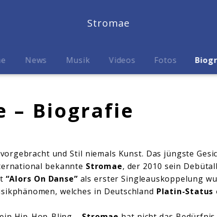
Stromae
me
News
Musik
Videos
Fotos
Biog
 – Biografie
ervorgebracht und Stil niemals Kunst. Das jüngste Gesi
nternational bekannte
Stromae
, der 2010 sein Debüta
it
“Alors On Danse”
als erster Singleauskoppelung w
sikphänomen, welches in Deutschland
Platin-Status
kein Hip-Hop-Bling –
Stromae
hat nicht das Bedürfnis