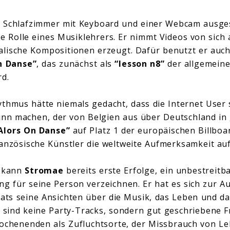
em Schlafzimmer mit Keyboard und einer Webcam ausg
 die Rolle eines Musiklehrers. Er nimmt Videos von sich 
alische Kompositionen erzeugt. Dafür benutzt er auc
n Danse”
, das zunächst als
“lesson n8”
der allgemein
wird.
hmus hätte niemals gedacht, dass die Internet User 
inn machen, der von Belgien aus über Deutschland in
Alors On Danse”
auf Platz 1 der europäischen Billboa
ranzösische Künstler die weltweite Aufmerksamkeit auf 
n kann
Stromae
bereits erste Erfolge, ein unbestreitb
ng für seine Person verzeichnen. Er hat es sich zur 
ts seine Ansichten über die Musik, das Leben und d
s sind keine Party-Tracks, sondern gut geschriebene 
Wochenenden als Zufluchtsorte, der Missbrauch von L