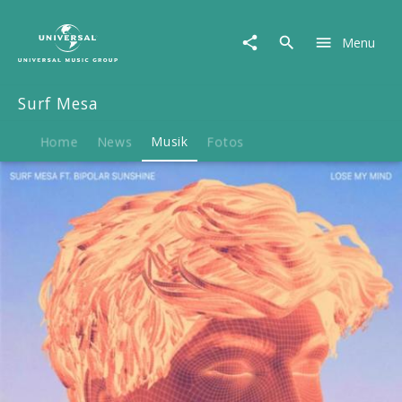
Surf
Mesa
Menu
|
Musik
|
Surf Mesa
Lose
My
Mind
Home
News
Musik
Fotos