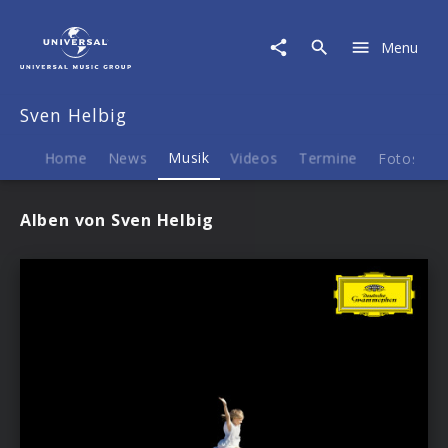
Sven
Helbig
Menu
|
Musik
Sven Helbig
Home
News
Musik
Videos
Termine
Fotos
B
Alben von Sven Helbig