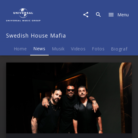
Swedish
House
Menu
Mafia
|
News
Swedish House Mafia
Home
News
Musik
Videos
Fotos
Biografie