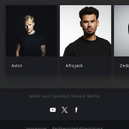
Avicii
Afrojack
Zed
Mehr von Swedish House Mafia
Impressum
Rechtevorbehaltserklärung