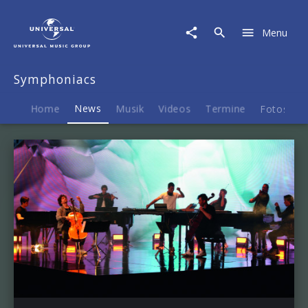
Symphoniacs
|
Menu
News
Symphoniacs
Home
News
Musik
Videos
Termine
Fotos
B