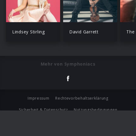
Lindsey Stirling
David Garrett
The
Mehr von Symphoniacs
Impressum
Rechtevorbehaltserklärung
Sicherheit & Datenschutz
Nutzungsbedingungen
Journalistenlounge
Für Geschäftspartner
Barrierefreiheit Statement